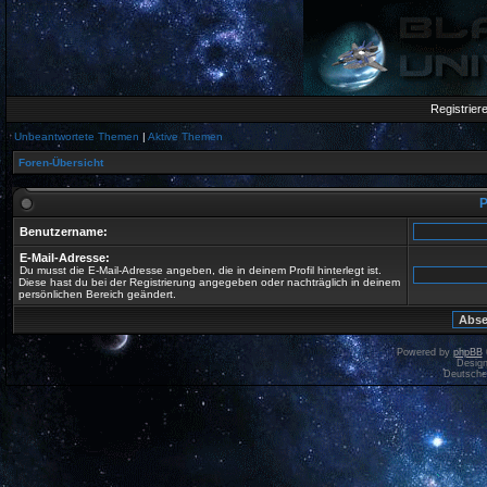
Registrier
Unbeantwortete Themen
|
Aktive Themen
Foren-Übersicht
P
Benutzername:
E-Mail-Adresse:
Du musst die E-Mail-Adresse angeben, die in deinem Profil hinterlegt ist.
Diese hast du bei der Registrierung angegeben oder nachträglich in deinem
persönlichen Bereich geändert.
Powered by
phpBB
Desig
Deutsche