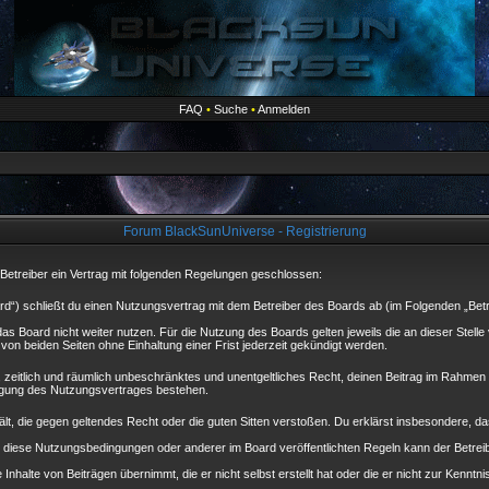
FAQ
•
Suche
•
Anmelden
Forum BlackSunUniverse - Registrierung
Betreiber ein Vertrag mit folgenden Regelungen geschlossen:
d“) schließt du einen Nutzungsvertrag mit dem Betreiber des Boards ab (im Folgenden „Betr
as Board nicht weiter nutzen. Für die Nutzung des Boards gelten jeweils die an dieser Stelle
n beiden Seiten ohne Einhaltung einer Frist jederzeit gekündigt werden.
es, zeitlich und räumlich unbeschränktes und unentgeltliches Recht, deinen Beitrag im Rahme
igung des Nutzungsvertrages bestehen.
thält, die gegen geltendes Recht oder die guten Sitten verstoßen. Du erklärst insbesondere, 
 diese Nutzungsbedingungen oder anderer im Board veröffentlichten Regeln kann der Betre
Inhalte von Beiträgen übernimmt, die er nicht selbst erstellt hat oder die er nicht zur Kenn