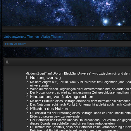
Unbeantwortete Themen
|
Aktive Themen
Foren-Übersicht
Mit dem Zugriff auf „Forum BlackSunUniverse“ wird zwischen dir und dem 
1. Nutzungsvertrag
Mit dem Zugriff auf „Forum BlackSunUniverse“ (im Folgenden „das Boar
einverstanden.
Wenn du mit diesen Regelungen nicht einverstanden bist, so darfst du d
Der Nutzungsvertrag wird auf unbestimmte Zeit geschlossen und kann vo
2. Einräumung von Nutzungsrechten
Mit dem Erstellen eines Beitrags erteilst du dem Betreiber ein einfach
Das Nutzungsrecht nach Punkt 2, Unterpunkt a bleibt auch nach Künd
3. Pflichten des Nutzers
Du erklärst mit der Erstellung eines Beitrags, dass er keine Inhalte en
Bilder zu setzen bzw. zu verwenden.
Der Betreiber des Boards übt das Hausrecht aus. Bei Verstößen gegen
dieses Boards ausschließen und dir ein Hausverbot erteilen.
Du nimmst zur Kenntnis, dass der Betreiber keine Verantwortung für die 
Beiträge und Funktionen jederzeit zu löschen oder zu sperren.