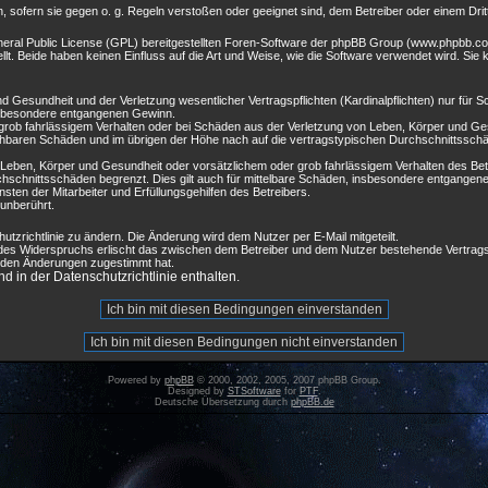
, sofern sie gegen o. g. Regeln verstoßen oder geeignet sind, dem Betreiber oder einem Dr
neral Public License (GPL) bereitgestellten Foren-Software der phpBB Group (www.phpbb.co
t. Beide haben keinen Einfluss auf die Art und Weise, wie die Software verwendet wird. S
 Gesundheit und der Verletzung wesentlicher Vertragspflichten (Kardinalpflichten) nur für Sc
insbesondere entgangenen Gewinn.
grob fahrlässigem Verhalten oder bei Schäden aus der Verletzung von Leben, Körper und Ges
sehbaren Schäden und im übrigen der Höhe nach auf die vertragstypischen Durchschnittsschäd
Leben, Körper und Gesundheit oder vorsätzlichem oder grob fahrlässigem Verhalten des Bet
hschnittsschäden begrenzt. Dies gilt auch für mittelbare Schäden, insbesondere entgangen
ten der Mitarbeiter und Erfüllungsgehilfen des Betreibers.
unberührt.
utzrichtlinie zu ändern. Die Änderung wird dem Nutzer per E-Mail mitgeteilt.
 des Widerspruchs erlischt das zwischen dem Betreiber und dem Nutzer bestehende Vertragsv
r den Änderungen zugestimmt hat.
 in der Datenschutzrichtlinie enthalten.
Powered by
phpBB
© 2000, 2002, 2005, 2007 phpBB Group.
Designed by
STSoftware
for
PTF
.
Deutsche Übersetzung durch
phpBB.de