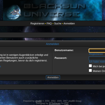
Registrieren
•
FAQ
•
Suche
•
Anmelden
Anmelden
Benutzername:
Registrieren
g ist in wenigen Augenblicken erledigt und
rierten Benutzern auch zusätzliche
Passwort:
 Regelungen, bevor du dich registrierst.
Ich habe mei
e
Mich bei 
Meinen Onl
Powered by
phpBB
© 2000, 2002, 2005, 2007 phpBB Group.
Designed by
STSoftware
for
PTF
.