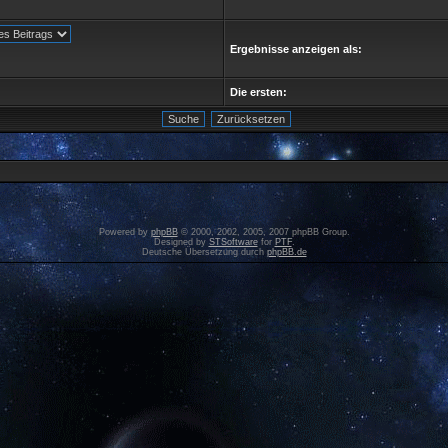
Ergebnisse anzeigen als:
Die ersten:
Powered by
phpBB
© 2000, 2002, 2005, 2007 phpBB Group.
Designed by
STSoftware
for
PTF
.
Deutsche Übersetzung durch
phpBB.de