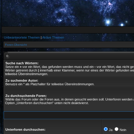
Unbeantwortete Themen
|
Aktive Themen
Foren-Übersicht
Suche nach Wörtern:
Setze ein
+
vor ein Wort, das gefunden werden muss und ein
-
vor ein Wort, das nicht 
Wörter getrennt durch
|
innerhalb einer Klammer, wenn nur eines der Wörter gefunden wer
teilweise Übereinstimmungen.
Zu suchender Autor:
Benutze ein * als Platzhalter für teilweise Übereinstimmungen.
Zu durchsuchende Foren:
Wähle das Forum oder die Foren aus, in denen gesucht werden soll. Unterforen werden a
Option „Unterforen durchsuchen“ unten nicht deaktivierst.
Unterforen durchsuchen:
Ja
Nein