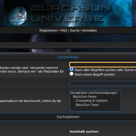
Registrieren
•
FAQ
•
Suche
•
Anmelden
Suchanfrage
gefunden werden darf. Verwende mehrere
Nach allen Begriffen suchen oder Suche
den muss. Benutze ein * als Platzhalter für
Nach einem Begriff suchen
utomatisch mit durchsucht, sofern du die
Suchoptionen
Innerhalb suchen: