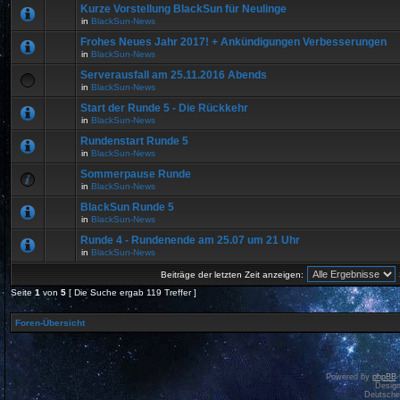
Kurze Vorstellung BlackSun für Neulinge
in
BlackSun-News
Frohes Neues Jahr 2017! + Ankündigungen Verbesserungen
in
BlackSun-News
Serverausfall am 25.11.2016 Abends
in
BlackSun-News
Start der Runde 5 - Die Rückkehr
in
BlackSun-News
Rundenstart Runde 5
in
BlackSun-News
Sommerpause Runde
in
BlackSun-News
BlackSun Runde 5
in
BlackSun-News
Runde 4 - Rundenende am 25.07 um 21 Uhr
in
BlackSun-News
Beiträge der letzten Zeit anzeigen:
Seite
1
von
5
[ Die Suche ergab 119 Treffer ]
Foren-Übersicht
Powered by
phpBB
Desig
Deutsche