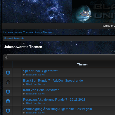
Registrier
Unbeantwortete Themen
|
Aktive Themen
Foren-Übersicht
Unbeantwortete Themen
Themen
Speedrunde 4 gestartet
in
BlackSun-News
BlackSun Runde 7 - AddOn - Speedrunde
in
BlackSun-News
Kauf von Gebäudestufen
in
BlackSun-News
Respawn Aktivierung Runde 7 - 26.11.2018
in
BlackSun-News
Ankündigung Änderung Allgemeine Spielregeln
in
BlackSun-News