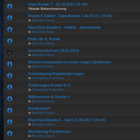
Start Runde 7 - 15.10.2018 19 Uhr
Globale Bekanntmachung
Runde 6 Addon - Speedrunde 3 ab 25.07. 20 Uhr
in
BlackSun-News
BlackSun Runde 6 - AddOn - Speedrunde
in
BlackSun-News
Ende der 6. Runde
in
BlackSun-News
Serverausfall am 23.02.2018
in
BlackSun-News
Mehrere Invasionen in einem engen Zeitfenster
in
BlackSun-News
Ankündigung Regeländerungen
in
Changelog & Updates
Änderungen Runde 6 #1
in
Changelog & Updates
Willkommen in Runde 6
in
BlackSun-News
Rundenstart
in
BlackSun-News
BlackSun Runde 6 - Start 11.09.2017 19 Uhr
in
BlackSun-News
Wochentag Rundenstart
in
BlackSun-News