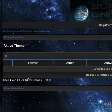
Registrier
Unbeantwortete Themen
|
Aktive Themen
Foren-Übersicht
Aktive Themen
Themen
Autor
Antw
Es wurden kein
Beiträge der letzten Z
Seite
1
von
1
[ Die Suche ergab 0 Treffer ]
Foren-Übersicht
Powered by
phpBB
Desig
Deutsche