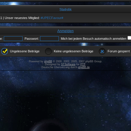
Statistik
41
| Unser neuestes Mitglied:
#UPECFavour#
Anmelden
e:
Passwort:
Mich bei jedem Besuch automatisch anmelden
Ungelesene Beiträge
Keine ungelesenen Beiträge
Forum gesperrt
Powered by
phpBB
© 2000, 2002, 2005, 2007 phpBB Group.
Designed by
STSoftware
for
PTF
.
Deutsche Übersetzung durch
phpBB.de