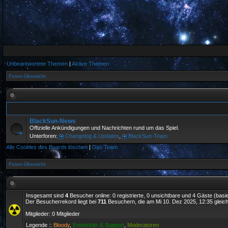
Unbeantwortete Themen
|
Aktive Themen
Foren-Übersicht
BlackSun-News
Offizielle Ankündigungen und Nachrichten rund um das Spiel.
Unterforen:
Changelog & Updates
,
BlackSun-Team
Alle Cookies des Boards löschen
|
Das Team
Foren-Übersicht
Insgesamt sind
4
Besucher online: 0 registrierte, 0 unsichtbare und 4 Gäste (bas
Der Besucherrekord liegt bei
711
Besuchern, die am Mi 10. Dez 2025, 12:35 gleichz
Mitglieder: 0 Mitglieder
Legende ::
Bloody
,
Entwickler & Support
,
Moderatoren