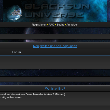
Registrieren
•
FAQ
•
Suche
•
Anmelden
Neuigkeiten und Ankündigungen
Forum
Wer ist online?
ierend auf den aktiven Besuchern der letzten 5 Minuten)
eitig online waren.